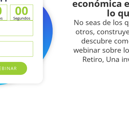
económica e
0
00
lo q
os
Segundos
No seas de los 
otros, construye
descubre como
webinar sobre lo
Retiro, Una in
EBINAR