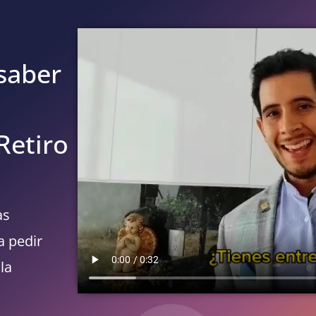
saber
Retiro
as
a pedir
la